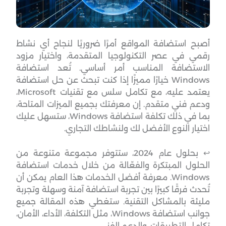
أصبح استضافة المواقع أمرًا ضروريًا لنجاح أي نشاط
رقمي في عصر التكنولوجيا المتقدمة، واختيار مزود
الاستضافة المناسب أمر أساسي. تُعد استضافة
Windows خيارًا مميزًا إذا كنت تبحث عن حل استضافة
يعتمد عليه، مع تكامل سلس مع تقنيات Microsoft،
ودعم فني متقدم. إن معرفتك بجميع الميزات المتاحة،
بما في ذلك تكلفة استضافة Windows، ستسهل عليك
اختيار النوع الأفضل لك ولنشاطك التجاري.
↩︎ بحلول عام 2024، ستتوفر مجموعة متنوعة من
الحلول المبتكرة والفعّالة من خلال خدمات استضافة
Windows. معرفة أفضل الخدمات هذا العام يمكن أن
تُحدث فرقًا كبيرًا بين تجربة استضافة آمنة وسهلة وتجربة
مليئة بالمشاكل التقنية. ستغطي هذه المقالة جميع
جوانب استضافة Windows، مثل التكلفة، الأداء، الأمان،
تكامل التطبيقات، والدعم الفني.