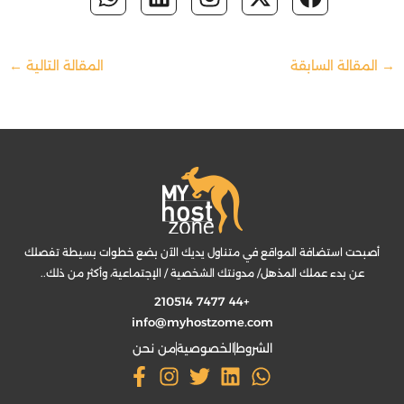
a
d
g
t
o
h
i
n
-
a
p
i
r
t
o
a
n
s
t
c
p
n
a
e
k
t
k
t
w
e
m
r
→
المقالة السابقة
المقالة التالية
←
s
e
a
i
b
a
d
g
t
o
p
i
r
t
o
p
n
a
e
k
m
r
أصبحت استضافة المواقع في متناول يديك الآن بضع خطوات بسيطة تفصلك
عن بدء عملك المذهل/ مدونتك الشخصية / الإجتماعية، وأكثر من ذلك..
+44 7477 210514
info@myhostzome.com
الشروط
الخصوصية
من نحن