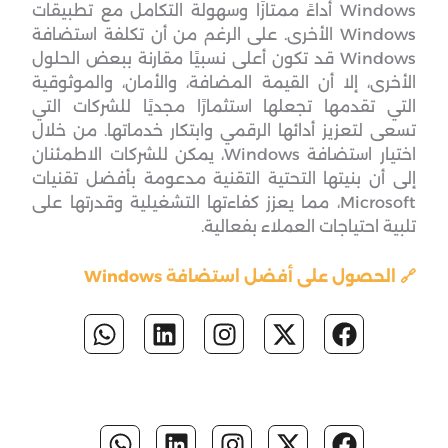
Windows أداءً ممتازًا وسهولة التكامل مع تطبيقات
Windows الأخرى. على الرغم من أن تكلفة استضافة
Windows قد تكون أعلى نسبيًا مقارنة ببعض الحلول
الأخرى، إلا أن القيمة المضافة، والأمان، والموثوقية
التي تقدمها تجعلها استثمارًا مجديًا للشركات التي
تسعى لتعزيز أدائها الرقمي وابتكار خدماتها. من خلال
اختيار استضافة Windows، يمكن للشركات الاطمئنان
إلى أن بنيتها التحتية التقنية مدعومة بأفضل تقنيات
Microsoft، مما يعزز كفاءتها التشغيلية وقدرتها على
تلبية احتياجات العملاء بفعالية.
🔗 الحصول على أفضل استضافة Windows
W
L
I
X
F
h
i
n
-
a
a
n
s
t
c
t
k
t
w
e
s
e
a
i
b
W
L
I
X
F