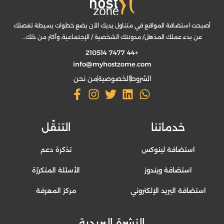
أصبحت استضافة المواقع في متناول يديك الآن بضع خطوات بسيطة تفصلك
عن بدء عملك المذهل/ مدونتك الشخصية / الإجتماعية، وأكثر من ذلك..
+44 7477 210514
info@myhostzome.com
الشروط
الخصوصية
من نحن
خدماتنا
التنقّل
استضافة لينوكس
تذكرة دعم
استضافة ويندوز
الأسئلة المتكررّة
استضافة البريد الإلكتروني
مركز المعرفة
النشرة البريدية