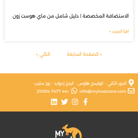
الاستضافة المخصصة | دليل شامل من ماي هوست زون
اقرأ المزيد »
« الصفحة السابقة
التالي »
الدور الثاني - كوليدج هاوس - كينج إدوارد - روز سليب
+44 7477 210514
info@myhostzone.com