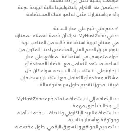
موقعك بنسبة تصل إلى 20 ضعفًا.
↩︎ يضمن هذا الالتزام بالتكنولوجيا عالية الجودة سرعة
وأداء واستقرار لا مثيل له لمواقعك المستضافة.
✔ دعم فني خبير على مدار الساعة:
↩︎ في MyHostZone، ندرك أن خدمة العملاء الممتازة
هي مفتاح تجربة استضافة خالية من المتاعب. لهذا،
يتوفر فريق الدعم الفني المخصص لدينا، المكون من
خبراء متمرسين في استضافة المواقع، على مدار
الساعة، مستعد للتعامل مع القضايا المعقدة أو
الإجابة على الاستفسارات البسيطة. سواء كان حل
مشكلة معقدة أو التعامل مع استفسار بسيط، فإن
فريقنا مجهز لتقديم حلول سريعة وفعالة.
↩︎ بالإضافة إلى الاستضافة، تمتد خبرة MyHostZone
إلى مجالات أخرى مهمة:
↩︎ استضافة البريد الإلكتروني والنطاقات: خدمات آمنة
وموثوقة وبأسعار مناسبة.
↩︎ تصميم المواقع والتسويق الرقمي: حلول مخصصة