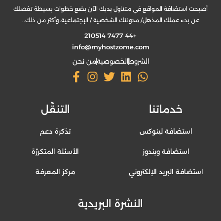
أصبحت استضافة المواقع في متناول يديك الآن بضع خطوات بسيطة تفصلك
عن بدء عملك المذهل/ مدونتك الشخصية / الإجتماعية، وأكثر من ذلك..
+44 7477 210514
info@myhostzome.com
الشروط
الخصوصية
من نحن
خدماتنا
التنقّل
استضافة لينوكس
تذكرة دعم
استضافة ويندوز
الأسئلة المتكررّة
استضافة البريد الإلكتروني
مركز المعرفة
النشرة البريدية