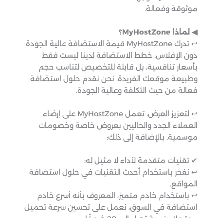
موثوقة وفعالة.
◀︎ لماذا MyHostZone؟
↩︎ تدرك MyHostZone قيمة الاستضافة عالية الجودة
دون الإفلاس. خطط الاستضافة لدينا ليست فقط
بأسعار تنافسية، بل قابلة للتخصيص لتناسب حجم
وطبيعة موقعك الفريدة. نحن نقدم حلول استضافة
فعالة من حيث التكلفة وعالية الجودة.
↩︎ لتعزيز العرض، تعمل MyHostZone على إرضاء
العملاء الجدد والحاليين بعروض خاصة وخصومات
موسمية. بالإضافة إلى ذلك:
✔ تقنيات متقدمة لأداء لا مثيل له:
↩︎ نفخر باستخدام أحدث التقنيات في حلول استضافة
المواقع.
↩︎ باستخدام خادم متميز، المعروف بأنه أسرع خادم
استضافة في السوق، نعمل على تحسين سرعة تحميل