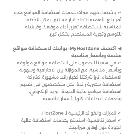
↩︎ باختصار، فهم ميزات خدمات استضافة المواقع هذه
أمر بالغ الأهمية لاتخاذ قرار مستنير. يمكن للخطة
المناسبة للاستضافة تعزيز أداء موقعك وقابليته
للتوسع وتجربة المستخدم بشكل كبير.
◀︎ اكتشف MyHostZone: بوابتك لاستضافة مواقع
سلسة وبأسعار مناسبة
↩︎ في سعينا للحصول على استضافة مواقع موثوقة
وبأسعار مناسبة، مع الموازنة بين الاحترافية وسهولة
الاستخدام، تبرز شركتنا كخيار رائد. مشهورة كشركة
استضافة مصرية رائدة، نحن متخصصون في تقديم
استضافة مواقع عالية الجودة، البريد الإلكتروني،
وخدمات النطاقات، كلها بأسعار تنافسية.
✔ الميزات والفوائد الرئيسية لـ HostZone:
✔ أسعار تنافسية: استمتع بخدمات استضافة عالية
الجودة دون إرهاق ميزانيتك.