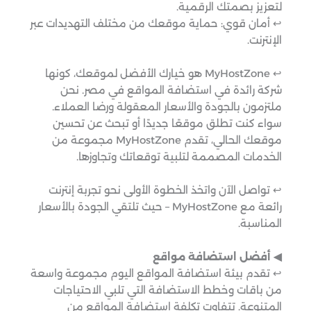
لتعزيز بصمتك الرقمية.
↩︎ أمان قوي: حماية موقعك من مختلف التهديدات عبر
الإنترنت.
↩︎ MyHostZone هو خيارك الأفضل لموقعك، كونها
شركة رائدة في استضافة المواقع في مصر. نحن
ملتزمون بالجودة والأسعار المعقولة ورضا العملاء.
سواء كنت تطلق موقعًا جديدًا أو تبحث عن تحسين
موقعك الحالي، تقدم MyHostZone مجموعة من
الخدمات المصممة لتلبية توقعاتك وتجاوزها.
↩︎ تواصل الآن واتخذ الخطوة الأولى نحو تجربة إنترنت
رائعة مع MyHostZone – حيث تلتقي الجودة بالأسعار
المناسبة.
◀︎ أفضل استضافة مواقع
↩︎ تقدم بيئة استضافة المواقع اليوم مجموعة واسعة
من باقات وخطط الاستضافة التي تلبي الاحتياجات
المتنوعة. تتفاوت تكلفة استضافة المواقع من