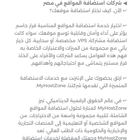
◀︎ شركات استضافة المواقع في مصر
↩︎ الآن، كيف تختار استضافة موقعك؟
↩︎ اختيار خدمة استضافة المواقع المناسبة قرار حاسم
يؤثر على أداء وأمان وقابلية توسع موقعك. سواء كانت
استضافة مشتركة، VPS، مخصصة، أو سحابية، كل خيار
يأتي مع مجموعة من الميزات والاعتبارات الخاصة به.
فهم هذه العوامل يساعد الشركات والأفراد على اتخاذ
قرار مستنير يتماشى مع احتياجاتهم وأهدافهم.
↩︎ ارتقِ بحضورك على الإنترنت مع خدمات الاستضافة
المتميزة التي تقدمها شركتنا، MyHostZone.
↩︎ في عالم الحقوق الرقمية الديناميكي، تبرز
MyHostZone كمنارة لحلول استضافة المواقع
الشاملة، لتلبية مجموعة واسعة من الاحتياجات. من
المواقع الشخصية أو التعليمية إلى المنصات التجارية
والإخبارية والحكومية ذات الطلب العالي، تعد
MyHostZone وجهتك المفضلة لخدمات استضافة