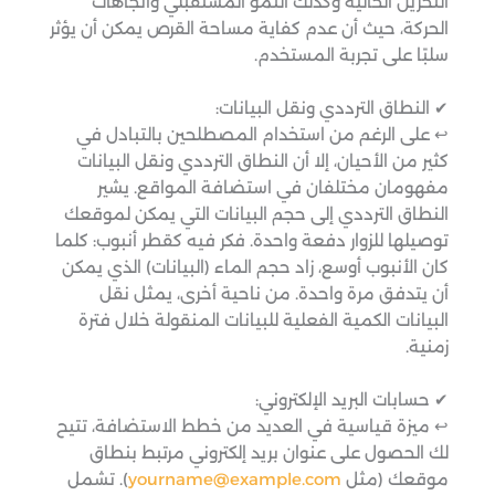
التخزين الحالية وكذلك النمو المستقبلي واتجاهات
الحركة، حيث أن عدم كفاية مساحة القرص يمكن أن يؤثر
سلبًا على تجربة المستخدم.
✔ النطاق الترددي ونقل البيانات:
↩︎ على الرغم من استخدام المصطلحين بالتبادل في
كثير من الأحيان، إلا أن النطاق الترددي ونقل البيانات
مفهومان مختلفان في استضافة المواقع. يشير
النطاق الترددي إلى حجم البيانات التي يمكن لموقعك
توصيلها للزوار دفعة واحدة. فكر فيه كقطر أنبوب: كلما
كان الأنبوب أوسع، زاد حجم الماء (البيانات) الذي يمكن
أن يتدفق مرة واحدة. من ناحية أخرى، يمثل نقل
البيانات الكمية الفعلية للبيانات المنقولة خلال فترة
زمنية.
✔ حسابات البريد الإلكتروني:
↩︎ ميزة قياسية في العديد من خطط الاستضافة، تتيح
لك الحصول على عنوان بريد إلكتروني مرتبط بنطاق
موقعك (مثل
yourname@example.com
). تشمل